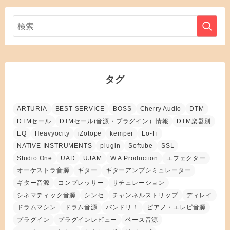
タグ
ARTURIA
BEST SERVICE
BOSS
Cherry Audio
DTM
DTMセール
DTMセール(音源・プラグイン）情報
DTM楽器別
EQ
Heavyocity
iZotope
kemper
Lo-Fi
NATIVE INSTRUMENTS
plugin
Softube
SSL
Studio One
UAD
UJAM
W.A Production
エフェクター
オーケストラ音源
ギター
ギターアンプシミュレーター
ギター音源
コンプレッサー
サチュレーション
シネマティック音源
シンセ
チャンネルストリップ
ディレイ
ドラムマシン
ドラム音源
バンドリ！
ピアノ・エレピ音源
プラグイン
プラグインレビュー
ベース音源