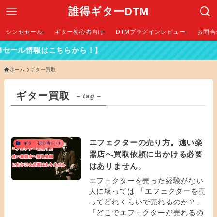
誰得ギターDTM
シンセセール
ギター初心者向け
DTMプラグインレビュー
お問合
セール情報はこちらから！】
ホーム
ギター買取
ギター買取
– tag –
エフェクターの売り方。遠い楽
ギター初心者向け
器店へ買取依頼に出かける必要
はありません。
エフェクターを売った経験がない
人に取っては 「エフェクターを売
ってどれくらいで売れるのか？」
「どこでエフェクターが売れるの