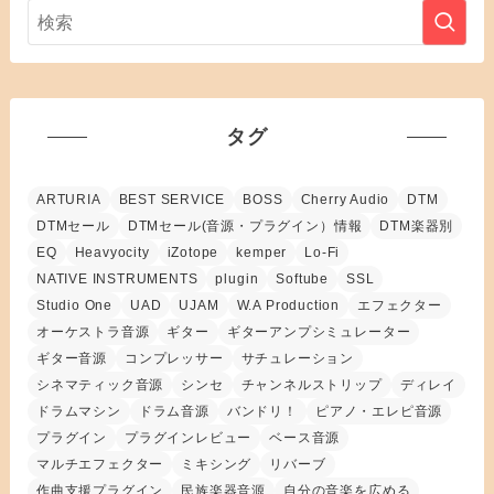
タグ
ARTURIA
BEST SERVICE
BOSS
Cherry Audio
DTM
DTMセール
DTMセール(音源・プラグイン）情報
DTM楽器別
EQ
Heavyocity
iZotope
kemper
Lo-Fi
NATIVE INSTRUMENTS
plugin
Softube
SSL
Studio One
UAD
UJAM
W.A Production
エフェクター
オーケストラ音源
ギター
ギターアンプシミュレーター
ギター音源
コンプレッサー
サチュレーション
シネマティック音源
シンセ
チャンネルストリップ
ディレイ
ドラムマシン
ドラム音源
バンドリ！
ピアノ・エレピ音源
プラグイン
プラグインレビュー
ベース音源
マルチエフェクター
ミキシング
リバーブ
作曲支援プラグイン
民族楽器音源
自分の音楽を広める