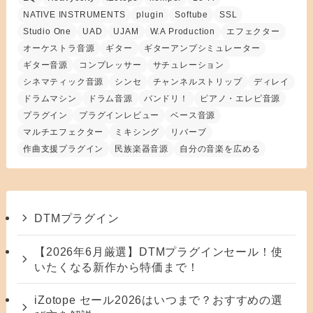
NATIVE INSTRUMENTS
plugin
Softube
SSL
Studio One
UAD
UJAM
W.A Production
エフェクター
オーケストラ音源
ギター
ギターアンプシミュレーター
ギター音源
コンプレッサー
サチュレーション
シネマティック音源
シンセ
チャンネルストリップ
ディレイ
ドラムマシン
ドラム音源
バンドリ！
ピアノ・エレピ音源
プラグイン
プラグインレビュー
ベース音源
マルチエフェクター
ミキシング
リバーブ
作曲支援プラグイン
民族楽器音源
自分の音楽を広める
DTMプラグイン
【2026年6月厳選】DTMプラグインセール！使
いたくなる新作から特価まで！
iZotope セール2026はいつまで？おすすめの選