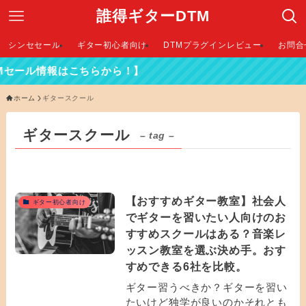
誰得ギターDTM
シンセセール
ギター初心者向け
DTMプラグインレビュー
お問合
Mセール情報はこちらから！】
ホーム
ギタースクール
ギタースクール
– tag –
【おすすめギター教室】社会人
ギター初心者向け
でギターを習いたい人向けのお
すすめスクールはある？音楽レ
ッスン教室を選ぶ決め手。おす
すめできる6社を比較。
ギター習うべきか？ギターを習い
たいけど独学が良いのかそれとも