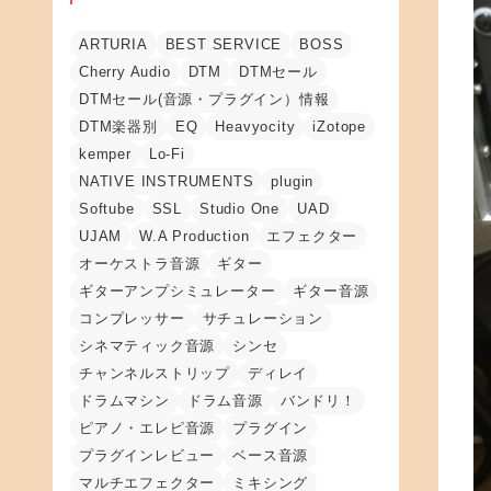
ARTURIA
BEST SERVICE
BOSS
Cherry Audio
DTM
DTMセール
DTMセール(音源・プラグイン）情報
DTM楽器別
EQ
Heavyocity
iZotope
kemper
Lo-Fi
NATIVE INSTRUMENTS
plugin
Softube
SSL
Studio One
UAD
UJAM
W.A Production
エフェクター
オーケストラ音源
ギター
ギターアンプシミュレーター
ギター音源
コンプレッサー
サチュレーション
シネマティック音源
シンセ
チャンネルストリップ
ディレイ
ドラムマシン
ドラム音源
バンドリ！
ピアノ・エレピ音源
プラグイン
プラグインレビュー
ベース音源
マルチエフェクター
ミキシング