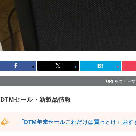
URLをコピー
DTMセール・新製品情報
「DTM年末セールこれだけは買っとけ」おす