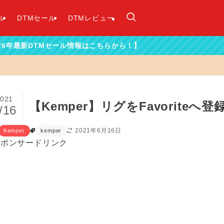
ル
DTMセール
DTMレビュー
報はこちらから！】
021
【Kemper】リグをFavoriteへ
/16
2021年6月16日
Kemper
kemper
スポンサードリンク