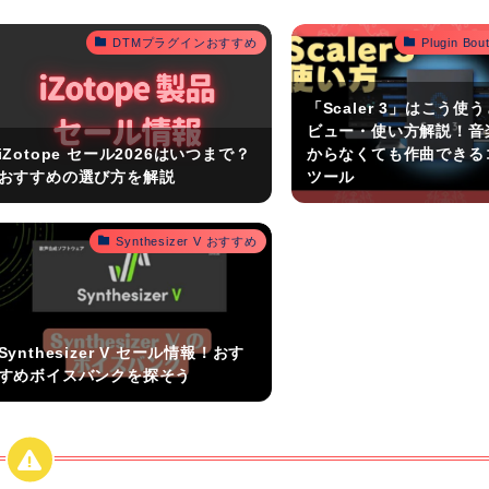
DTMプラグインおすすめ
Plugin B
「Scaler 3」はこう使
ビュー・使い方解説！音
iZotope セール2026はいつまで？
からなくても作曲できる
おすすめの選び方を解説
ツール
Synthesizer V おすすめ
Synthesizer V セール情報！おす
すめボイスバンクを探そう