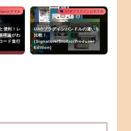
outiqueおすすめ
DTMプラグインおすすめ
うと便利！レ
UADプラグインバンドルの違いを
楽理論がわ
比較！
コード進行
(Signature/Studio/Producer
Edition)