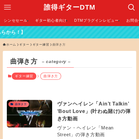
誰得ギターDTM
シンセセール
ギター初心者向け
DTMプラグインレビュー
お問合
らから！】
ホーム
ギター
ギター練習
曲弾き方
曲弾き方
– category –
ギター練習
曲弾き方
ヴァンヘイレン「Ain’t Talkin’
曲弾き方
‘Bout Love」(叶わぬ賭け)の弾
き方動画
ヴァン・ヘイレン「Mean
Street」の弾き方動画