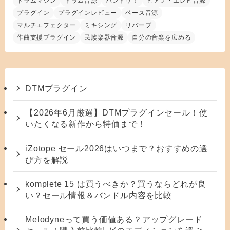
ドラムマシン
ドラム音源
バンドリ！
ピアノ・エレピ音源
プラグイン
プラグインレビュー
ベース音源
マルチエフェクター
ミキシング
リバーブ
作曲支援プラグイン
民族楽器音源
自分の音楽を広める
DTMプラグイン
【2026年6月厳選】DTMプラグインセール！使
いたくなる新作から特価まで！
iZotope セール2026はいつまで？おすすめの選
び方を解説
komplete 15 は買うべきか？買うならどれが良
い？セール情報＆バンドル内容を比較
Melodyneって買う価値ある？アップグレード