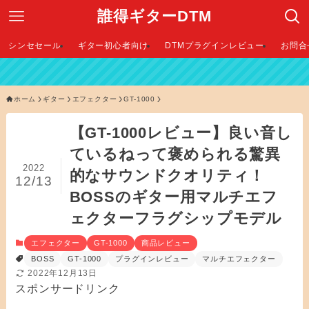
誰得ギターDTM
シンセセール
ギター初心者向け
DTMプラグインレビュー
お問合
【 2026年最新D
ホーム
ギター
エフェクター
GT-1000
【GT-1000レビュー】良い音し
ているねって褒められる驚異
2022
的なサウンドクオリティ！
12/13
BOSSのギター用マルチエフ
ェクターフラグシップモデル
エフェクター
GT-1000
商品レビュー
BOSS
GT-1000
プラグインレビュー
マルチエフェクター
2022年12月13日
スポンサードリンク