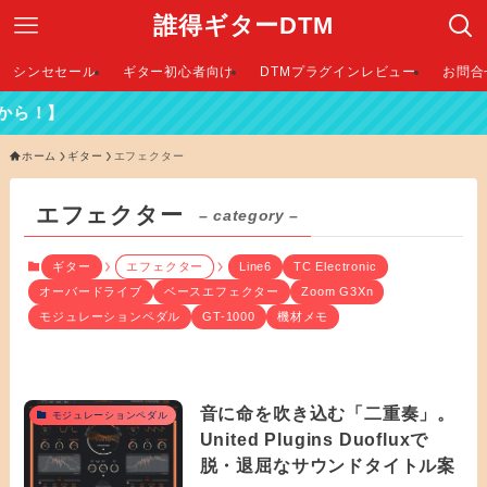
誰得ギターDTM
シンセセール
ギター初心者向け
DTMプラグインレビュー
お問合
】
ホーム
ギター
エフェクター
エフェクター
– category –
ギター
エフェクター
Line6
TC Electronic
オーバードライブ
ベースエフェクター
Zoom G3Xn
モジュレーションペダル
GT-1000
機材メモ
音に命を吹き込む「二重奏」。
モジュレーションペダル
United Plugins Duofluxで
脱・退屈なサウンドタイトル案