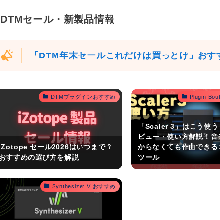
DTMセール・新製品情報
「DTM年末セールこれだけは買っとけ」おす
DTMプラグインおすすめ
Plugin B
「Scaler 3」はこう使
ビュー・使い方解説！音
iZotope セール2026はいつまで？
からなくても作曲できる
おすすめの選び方を解説
ツール
Synthesizer V おすすめ