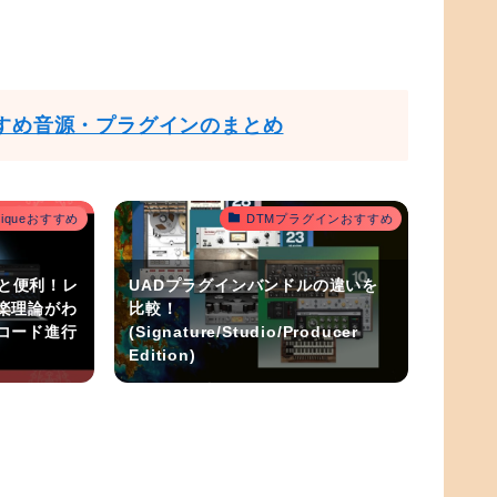
すめ音源・プラグインのまとめ
outiqueおすすめ
DTMプラグインおすすめ
うと便利！レ
UADプラグインバンドルの違いを
楽理論がわ
比較！
コード進行
(Signature/Studio/Producer
Edition)