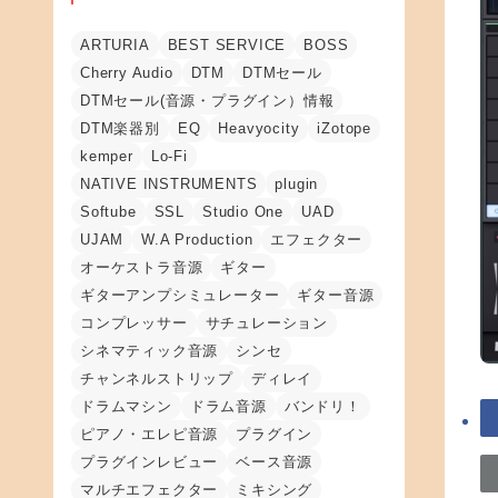
ARTURIA
BEST SERVICE
BOSS
Cherry Audio
DTM
DTMセール
DTMセール(音源・プラグイン）情報
DTM楽器別
EQ
Heavyocity
iZotope
kemper
Lo-Fi
NATIVE INSTRUMENTS
plugin
Softube
SSL
Studio One
UAD
UJAM
W.A Production
エフェクター
オーケストラ音源
ギター
ギターアンプシミュレーター
ギター音源
コンプレッサー
サチュレーション
シネマティック音源
シンセ
チャンネルストリップ
ディレイ
ドラムマシン
ドラム音源
バンドリ！
ピアノ・エレピ音源
プラグイン
プラグインレビュー
ベース音源
マルチエフェクター
ミキシング