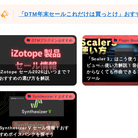
「DTM年末セールこれだけは買っとけ」おす
DTMプラグインおすすめ
Plugin B
「Scaler 3」はこう使
ビュー・使い方解説！音
iZotope セール2026はいつまで？
からなくても作曲できる
おすすめの選び方を解説
ツール
Synthesizer V おすすめ
Synthesizer V セール情報！おす
すめボイスバンクを探そう