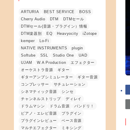
ARTURIA
BEST SERVICE
BOSS
Cherry Audio
DTM
DTMセール
DTMセール(音源・プラグイン）情報
DTM楽器別
EQ
Heavyocity
iZotope
kemper
Lo-Fi
NATIVE INSTRUMENTS
plugin
Softube
SSL
Studio One
UAD
UJAM
W.A Production
エフェクター
オーケストラ音源
ギター
ギターアンプシミュレーター
ギター音源
コンプレッサー
サチュレーション
シネマティック音源
シンセ
チャンネルストリップ
ディレイ
ドラムマシン
ドラム音源
バンドリ！
ピアノ・エレピ音源
プラグイン
プラグインレビュー
ベース音源
マルチエフェクター
ミキシング