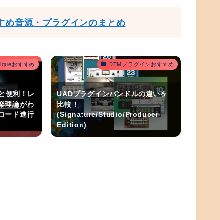
すめ音源・プラグインのまとめ
outiqueおすすめ
DTMプラグインおすすめ
うと便利！レ
UADプラグインバンドルの違いを
楽理論がわ
比較！
コード進行
(Signature/Studio/Producer
Edition)