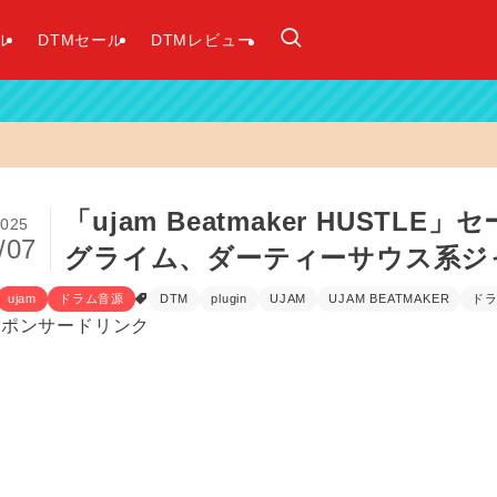
ル
DTMセール
DTMレビュー
「ujam Beatmaker HUST
025
/07
グライム、ダーティーサウス系ジ
ujam
ドラム音源
DTM
plugin
UJAM
UJAM BEATMAKER
ド
スポンサードリンク