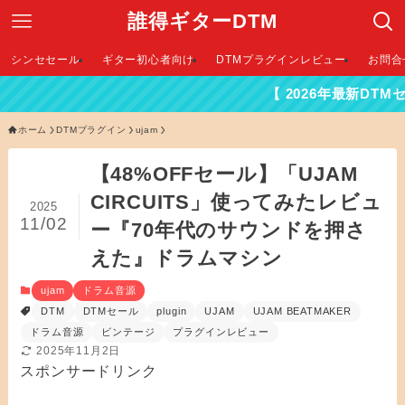
誰得ギターDTM
シンセセール
ギター初心者向け
DTMプラグインレビュー
お問合
【 2026年最新DTMセール情報はこ
ホーム
DTMプラグイン
ujam
【48%OFFセール】「UJAM
CIRCUITS」使ってみたレビュ
2025
11/02
ー『70年代のサウンドを押さ
えた』ドラムマシン
ujam
ドラム音源
DTM
DTMセール
plugin
UJAM
UJAM BEATMAKER
ドラム音源
ビンテージ
プラグインレビュー
2025年11月2日
スポンサードリンク