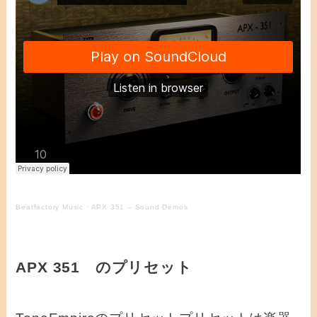
Beatfactory Music
·
APX 351 – Sound Demos
APX 351 のプリセット