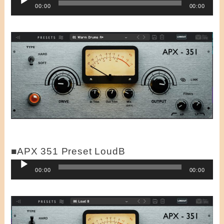
音
00:00
00:00
ー
声
ヤ
プ
ー
レ
ー
ヤ
ー
■APX 351 Preset LoudB
音
00:00
00:00
声
プ
レ