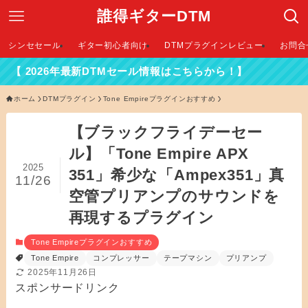
誰得ギターDTM
シンセセール
ギター初心者向け
DTMプラグインレビュー
お問合
最新DTMセール情報はこちらから！】
ホーム
DTMプラグイン
Tone Empireプラグインおすすめ
【ブラックフライデーセー
ル】「Tone Empire APX
2025
351」希少な「Ampex351」真
11/26
空管プリアンプのサウンドを
再現するプラグイン
Tone Empireプラグインおすすめ
Tone Empire
コンプレッサー
テープマシン
プリアンプ
2025年11月26日
スポンサードリンク