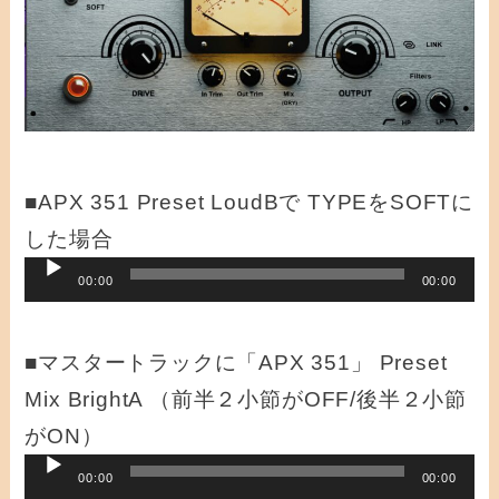
ー
ヤ
ー
■APX 351 Preset LoudBで TYPEをSOFTに
した場合
音
00:00
00:00
声
プ
■マスタートラックに「APX 351」 Preset
レ
Mix BrightA （前半２小節がOFF/後半２小節
ー
がON）
ヤ
音
00:00
00:00
ー