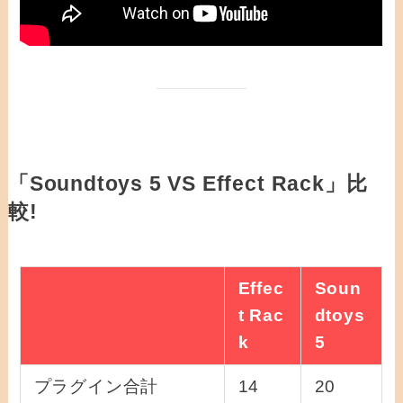
「Soundtoys 5 VS Effect Rack」比
較!
Effec
Soun
t Rac
dtoys
k
5
プラグイン合計
14
20