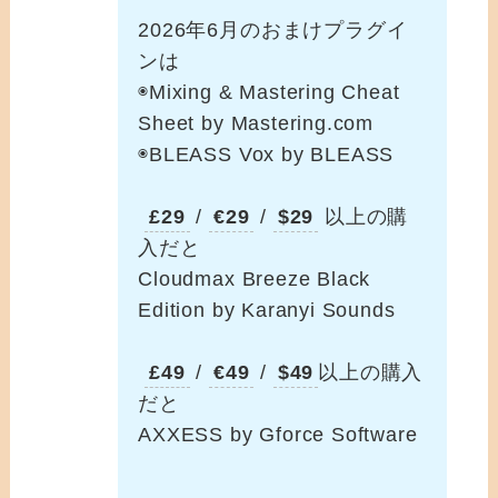
2026年6月のおまけプラグイ
ンは
◉Mixing & Mastering Cheat
Sheet by Mastering.com
◉BLEASS Vox by BLEASS
£29
/
€29
/
$29
以上の購
入だと
Cloudmax Breeze Black
Edition by Karanyi Sounds
£49
/
€49
/
$49
以上の購入
だと
AXXESS by Gforce Software