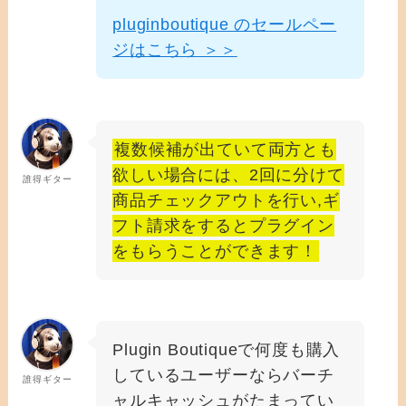
pluginboutique のセールペー
ジはこちら ＞＞
複数候補が出ていて両方とも
欲しい場合には、2回に分けて
誰得ギター
商品チェックアウトを行い,ギ
フト請求をするとプラグイン
をもらうことができます！
Plugin Boutiqueで何度も購入
しているユーザーならバーチ
誰得ギター
ャルキャッシュがたまってい