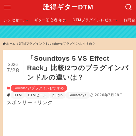
誰得ギターDTM
シンセセール
ギター初心者向け
DTMプラグインレビュー
お問合
【 2026年
ホーム
DTMプラグイン
Soundtoysプラグインおすすめ
「Soundtoys 5 VS Effect
2026
Rack」比較!2つのプラグインバ
7/28
ンドルの違いは？
Soundtoysプラグインおすすめ
2026年7月28日
DTM
DTMセール
plugin
Soundtoys
スポンサードリンク