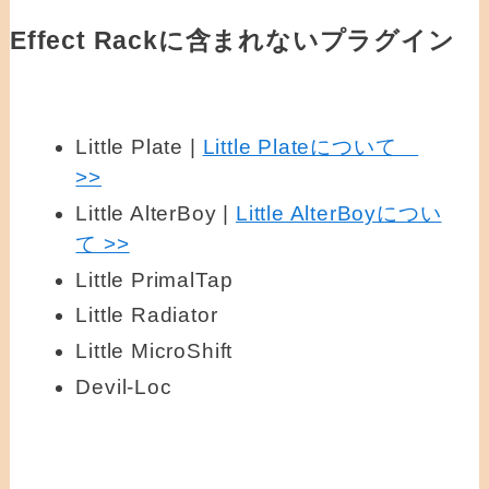
Effect Rackに含まれないプラグイン
Little Plate |
Little Plateについて
>>
Little AlterBoy |
Little AlterBoyについ
て >>
Little PrimalTap
Little Radiator
Little MicroShift
Devil-Loc