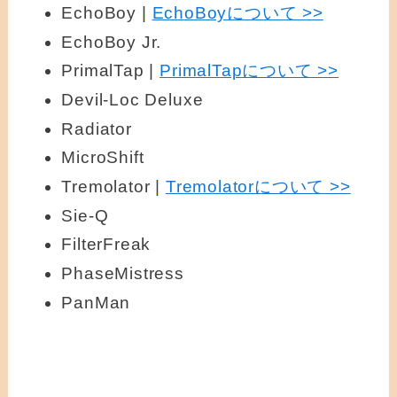
EchoBoy |
EchoBoyについて >>
EchoBoy Jr.
PrimalTap |
PrimalTapについて >>
Devil-Loc Deluxe
Radiator
MicroShift
Tremolator |
Tremolatorについて >>
Sie-Q
FilterFreak
PhaseMistress
PanMan