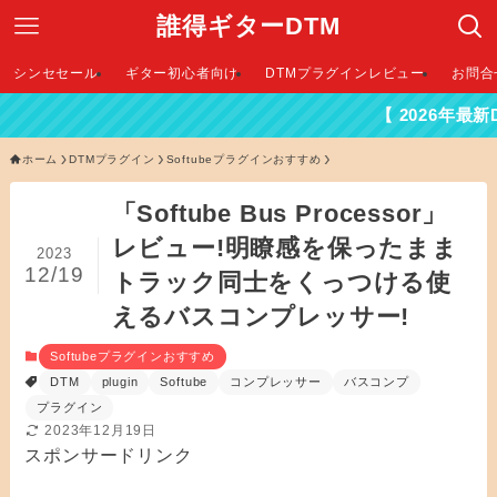
誰得ギターDTM
シンセセール
ギター初心者向け
DTMプラグインレビュー
お問合
【 2026年最新DTMセール
ホーム
DTMプラグイン
Softubeプラグインおすすめ
「Softube Bus Processor」
レビュー!明瞭感を保ったまま
2023
12/19
トラック同士をくっつける使
えるバスコンプレッサー!
Softubeプラグインおすすめ
DTM
plugin
Softube
コンプレッサー
バスコンプ
プラグイン
2023年12月19日
スポンサードリンク