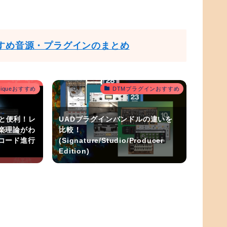
すめ音源・プラグインのまとめ
outiqueおすすめ
DTMプラグインおすすめ
うと便利！レ
UADプラグインバンドルの違いを
楽理論がわ
比較！
コード進行
(Signature/Studio/Producer
Edition)