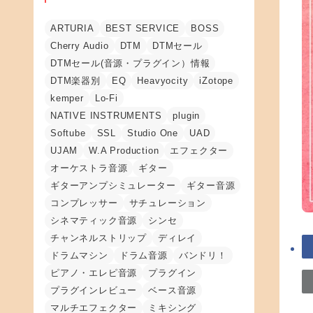
ARTURIA
BEST SERVICE
BOSS
Cherry Audio
DTM
DTMセール
DTMセール(音源・プラグイン）情報
DTM楽器別
EQ
Heavyocity
iZotope
kemper
Lo-Fi
NATIVE INSTRUMENTS
plugin
Softube
SSL
Studio One
UAD
UJAM
W.A Production
エフェクター
オーケストラ音源
ギター
ギターアンプシミュレーター
ギター音源
コンプレッサー
サチュレーション
シネマティック音源
シンセ
チャンネルストリップ
ディレイ
ドラムマシン
ドラム音源
バンドリ！
ピアノ・エレピ音源
プラグイン
プラグインレビュー
ベース音源
マルチエフェクター
ミキシング