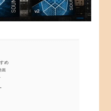
すすめ
考動画
て
ー