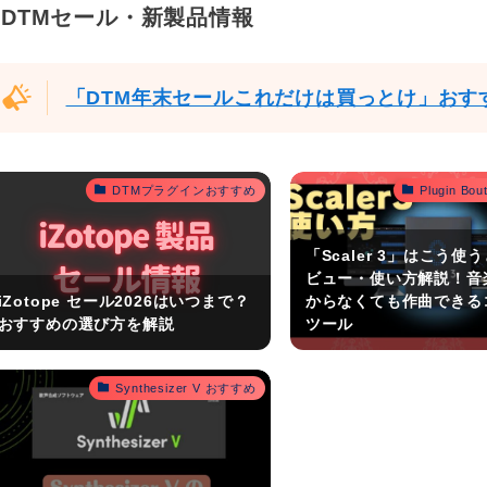
DTMセール・新製品情報
「DTM年末セールこれだけは買っとけ」おす
DTMプラグインおすすめ
Plugin B
「Scaler 3」はこう使
ビュー・使い方解説！音
iZotope セール2026はいつまで？
からなくても作曲できる
おすすめの選び方を解説
ツール
Synthesizer V おすすめ