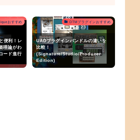
outiqueおすすめ
DTMプラグインおすすめ
うと便利！レ
UADプラグインバンドルの違いを
楽理論がわ
比較！
コード進行
(Signature/Studio/Producer
Edition)