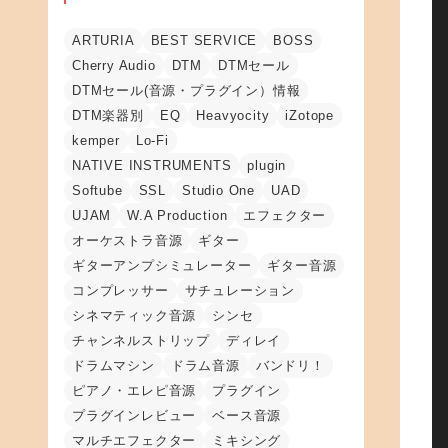
ARTURIA
BEST SERVICE
BOSS
Cherry Audio
DTM
DTMセール
DTMセール(音源・プラグイン）情報
DTM楽器別
EQ
Heavyocity
iZotope
kemper
Lo-Fi
NATIVE INSTRUMENTS
plugin
Softube
SSL
Studio One
UAD
UJAM
W.A Production
エフェクター
オーケストラ音源
ギター
ギターアンプシミュレーター
ギター音源
コンプレッサー
サチュレーション
シネマティック音源
シンセ
チャンネルストリップ
ディレイ
ドラムマシン
ドラム音源
バンドリ！
ピアノ・エレピ音源
プラグイン
プラグインレビュー
ベース音源
マルチエフェクター
ミキシング