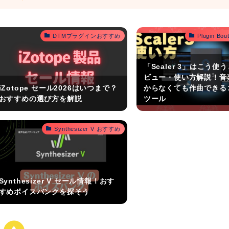
DTMプラグインおすすめ
Plugin B
「Scaler 3」はこう使
ビュー・使い方解説！音
iZotope セール2026はいつまで？
からなくても作曲できる
おすすめの選び方を解説
ツール
Synthesizer V おすすめ
Synthesizer V セール情報！おす
すめボイスバンクを探そう