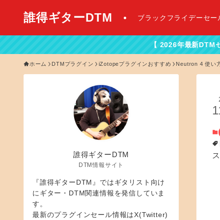
誰得ギターDTM
ブラックフライデーセー
【 2026年最新DTMセール情報はこち
ホーム
DTMプラグイン
iZotopeプラグインおすすめ
Neutron 4 使い
1
誰得ギターDTM
DTM情報サイト
『誰得ギターDTM』ではギタリスト向け
にギター・DTM関連情報を発信していま
す。
最新のプラグインセール情報はX(Twitter)