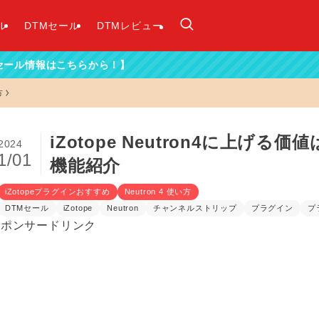
ル
DTMセール
DTMレビュー
らから！】
方
iZotope Neutron4に上
2024
1/01
機能紹介
iZotopeプラグインおすすめ
Neutron 4 使い方
DTMセール
iZotope
Neutron
チャンネルストリップ
プラグイン
プ
スポンサードリンク