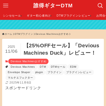
誰得ギターDTM
シンセセール
ギター初心者向け
DTMプラグインレビュー
お問合
【 2
ホーム
DTMプラグイン
Devious Machinesおすすめ
【25%OFFセール】「Devious
2025
11/06
Machines Duck」レビュー！
Devious Machinesおすすめ
Devious Machines
DTM
DTMセール
EDM
Envelope Shaper
plugin
プラグイン
プラグインレビュー
マルチエフェクター
2025年11月6日
スポンサードリンク