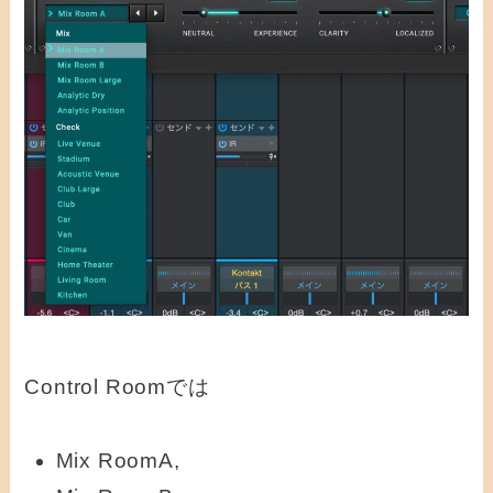
Control Roomでは
Mix RoomA,