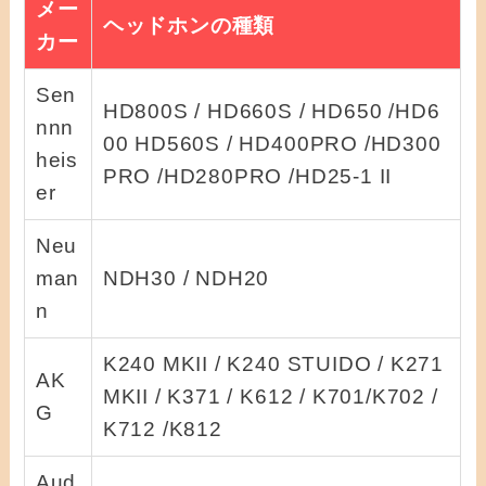
メー
ヘッドホンの種類
カー
Sen
HD800S / HD660S / HD650 /HD6
nnn
00 HD560S / HD400PRO /HD300
heis
PRO /HD280PRO /HD25-1 II
er
Neu
man
NDH30 / NDH20
n
K240 MKII / K240 STUIDO / K271
AK
MKII / K371 / K612 / K701/K702 /
G
K712 /K812
Aud