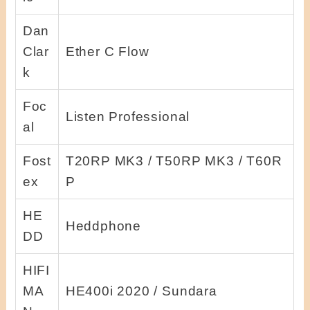
Dan
Clar
Ether C Flow
k
Foc
Listen Professional
al
Fost
T20RP MK3 / T50RP MK3 / T60R
ex
P
HE
Heddphone
DD
HIFI
MA
HE400i 2020 / Sundara