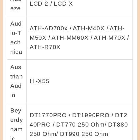
LCD-2 / LCD-X
eze
Aud
ATH-AD700x / ATH-M40X / ATH-
io-T
M50X / ATH-MM60X / ATH-M70X /
ech
ATH-R70X
nica
Aus
trian
Hi-X55
Aud
io
Bey
DT1770PRO / DT1990PRO / DT2
erdy
40PRO / DT770 250 Ohm/ DT880
nam
250 Ohm/ DT990 250 Ohm
ic