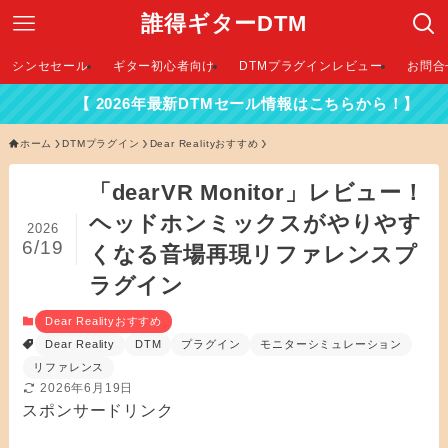
誰得ギターDTM
シンセセール
ギター初心者向け
DTMプラグインレビュー
お問合
2026年最新DTMセール情報はこちらから！】
ホーム
DTMプラグイン
Dear Realityおすすめ
「dearVR Monitor」レビュー！
ヘッドホンミックスがやりやす
2026
6/19
くなる音場再現リファレンスプ
ラグイン
Dear Realityおすすめ
Dear Reality
DTM
プラグイン
モニターシミュレーション
リファレンス
2026年6月19日
スポンサードリンク