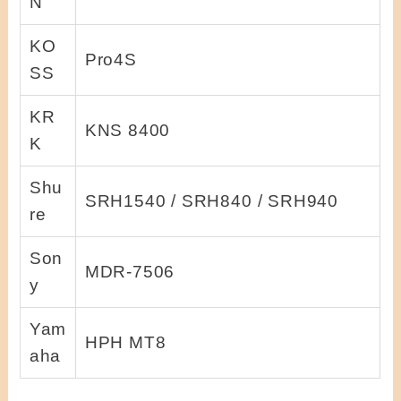
N
KO
Pro4S
SS
KR
KNS 8400
K
Shu
SRH1540 / SRH840 / SRH940
re
Son
MDR-7506
y
Yam
HPH MT8
aha