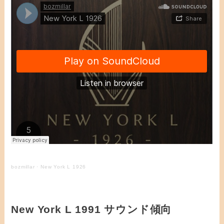
bozmillar
·
New York L 1926
New York L 1991 サウンド傾向