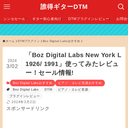
誰得ギターDTM
シンセセール
ギター初心者向け
DTMプラグインレビュー
お問合
【 202
ホーム
DTMプラグイン
Boz Digital Labsおすすめ
「Boz Digital Labs New York L
2024
1926/ 1991」使ってみたレビュ
3/02
ー！セール情報!
Boz Digital Labsおすすめ
ピアノ・エレピ音源おすすめ
Boz Digital Labs
DTM
ピアノ・エレピ音源
プラグインレビュー
2024年3月2日
スポンサードリンク