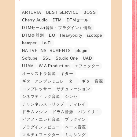
ARTURIA
BEST SERVICE
BOSS
Cherry Audio
DTM
DTMセール
DTMセール(音源・プラグイン）情報
DTM楽器別
EQ
Heavyocity
iZotope
kemper
Lo-Fi
NATIVE INSTRUMENTS
plugin
Softube
SSL
Studio One
UAD
UJAM
W.A Production
エフェクター
オーケストラ音源
ギター
ギターアンプシミュレーター
ギター音源
コンプレッサー
サチュレーション
シネマティック音源
シンセ
チャンネルストリップ
ディレイ
ドラムマシン
ドラム音源
バンドリ！
ピアノ・エレピ音源
プラグイン
プラグインレビュー
ベース音源
マルチエフェクター
ミキシング