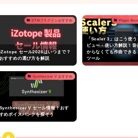
DTMプラグインおすすめ
Plugin B
「Scaler 3」はこう使
ビュー・使い方解説！音
iZotope セール2026はいつまで？
からなくても作曲できる
おすすめの選び方を解説
ツール
Synthesizer V おすすめ
Synthesizer V セール情報！おす
すめボイスバンクを探そう