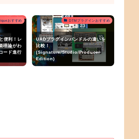
outiqueおすすめ
DTMプラグインおすすめ
うと便利！レ
UADプラグインバンドルの違いを
楽理論がわ
比較！
コード進行
(Signature/Studio/Producer
Edition)