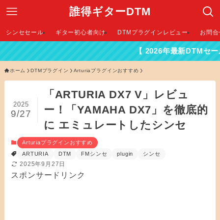
誰得ギターDTM
シンセセール
ギター初心者向け
DTMプラグインレビュー
お問合
【 2026年最新DTMセール情報は
ホーム
DTMプラグイン
Arturiaプラグインおすすめ
「ARTURIA DX7 V」レビュ
2025
ー！「YAMAHA DX7」を徹底的
9/27
に エミュレートしたシンセ
Arturiaプラグインおすすめ
ARTURIA
DTM
FMシンセ
plugin
シンセ
2025年9月27日
スポンサードリンク