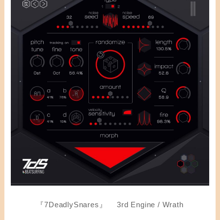
『7DeadlySnares』 3rd Engine / Wrath