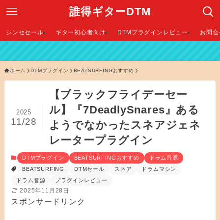
誰得ギターDTM
シンセセール
ギター初心者向け
DTMプラグインレビュー
お問合
ホーム
DTMプラグイン
BEATSURFINGおすすめ
【ブラックフライデーセー
ル】『7DeadlySnares』ある
2025
11/28
ようでなかったスネアジェネ
レータープラグイン
DTMプラグイン
BEATSURFINGおすすめ
ドラム音源
BEATSURFING
DTMセール
スネア
ドラムマシン
ドラム音源
プラグインレビュー
2025年11月28日
スポンサードリンク