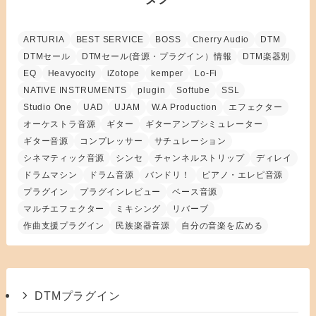
ARTURIA
BEST SERVICE
BOSS
Cherry Audio
DTM
DTMセール
DTMセール(音源・プラグイン）情報
DTM楽器別
EQ
Heavyocity
iZotope
kemper
Lo-Fi
NATIVE INSTRUMENTS
plugin
Softube
SSL
Studio One
UAD
UJAM
W.A Production
エフェクター
オーケストラ音源
ギター
ギターアンプシミュレーター
ギター音源
コンプレッサー
サチュレーション
シネマティック音源
シンセ
チャンネルストリップ
ディレイ
ドラムマシン
ドラム音源
バンドリ！
ピアノ・エレピ音源
プラグイン
プラグインレビュー
ベース音源
マルチエフェクター
ミキシング
リバーブ
作曲支援プラグイン
民族楽器音源
自分の音楽を広める
DTMプラグイン