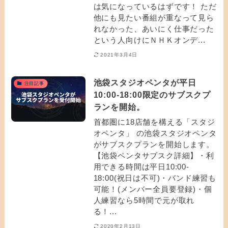
は気になっているはずです！ ただ
他にも見たい番組が重なって見ら
れなかった、あいにく仕事だった
という人向けにＮＨＫオンデ...
2021年3月4日
池袋スタジオペンタが平日
注目記事
10:00-18:00限定のサブスクプ
ランを開始。
首都圏に18店舗を構える「スタジ
オペンタ」 の池袋スタジオペンタ
がサブスクプランを開始します。
【池袋ペンタサブスク詳細】・利
用できる時間は平日10:00-
18:00(祝日は不可)・バンド練習も
可能！(メンバー全員要登録)・個
人練習なら5時間で元が取れ
る！...
2020年2月13日